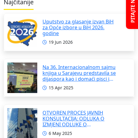
PITAJTE NAS
Najčitanije
Uputstvo za glasanje izvan BiH
za Opće izbore u BiH 2026.
godine
19 Jun 2026
Na 36. Internacionalnom sajmu
knjiga u Sarajevu predstavila se
dijaspora kao i domaći pisci i
umjetnici
15 Apr 2025
OTVOREN PROCES JAVNIH
KONSULTACIJA: ODLUKA O
IZMJENI ODLUKE O
FORMIRANJU INTERRESORNE
6 May 2025
RADNE GRUPE ZA IZRADU