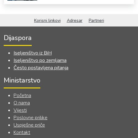
OKVIRNOG ZAKONA O
SARADNJI SA ISELJENIŠTVOM
INSTITUCIJA BOSNE I
Korisni linkovi
Adresar
Partneri
HERCEGOVINE
Dijaspora
Iseljeništvo iz BiH
Iseljeništvo po zemljama
Često postavljena pitanja
Ministarstvo
Početna
O nama
Vijesti
Poslovne prilike
Uspješne priče
Kontakt