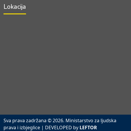
Lokacija
Sva prava zadržana © 2026. Ministarstvo za ljudska
prava i izbjeglice
| DEVELOPED by
LEFTOR