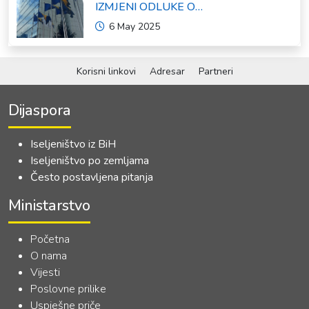
IZMJENI ODLUKE O
FORMIRANJU INTERRESORNE
6 May 2025
RADNE GRUPE ZA IZRADU
OKVIRNOG ZAKONA O
SARADNJI SA ISELJENIŠTVOM
INSTITUCIJA BOSNE I
Korisni linkovi
Adresar
Partneri
HERCEGOVINE
Dijaspora
Iseljeništvo iz BiH
Iseljeništvo po zemljama
Često postavljena pitanja
Ministarstvo
Početna
O nama
Vijesti
Poslovne prilike
Uspješne priče