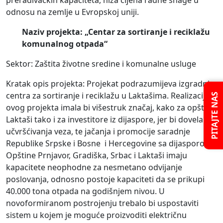
odnosu na zemlje u Evropskoj uniji.
Naziv projekta: „Centar za sortiranje i reciklažu
komunalnog otpada“
Sektor: Zaštita životne sredine i komunalne usluge
Kratak opis projekta: Projekat podrazumijeva izgradnju
centra za sortiranje i reciklažu u Laktašima. Realizacija
PITAJTE NAS
ovog projekta imala bi višestruk značaj, kako za opštinu
Laktaši tako i za investitore iz dijaspore, jer bi dovela do
učvršćivanja veza, te jačanja i promocije saradnje
Republike Srpske i Bosne i Hercegovine sa dijasporom.
Opštine Prnjavor, Gradiška, Srbac i Laktaši imaju
kapacitete neophodne za nesmetano odvijanje
poslovanja, odnosno postoje kapaciteti da se prikupi
40.000 tona otpada na godišnjem nivou. U
novoformiranom postrojenju trebalo bi uspostaviti
sistem u kojem je moguće proizvoditi električnu