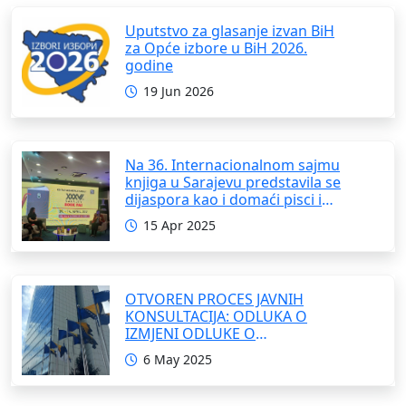
Uputstvo za glasanje izvan BiH
za Opće izbore u BiH 2026.
godine
19 Jun 2026
Na 36. Internacionalnom sajmu
knjiga u Sarajevu predstavila se
dijaspora kao i domaći pisci i
umjetnici
15 Apr 2025
OTVOREN PROCES JAVNIH
KONSULTACIJA: ODLUKA O
IZMJENI ODLUKE O
FORMIRANJU INTERRESORNE
6 May 2025
RADNE GRUPE ZA IZRADU
OKVIRNOG ZAKONA O
SARADNJI SA ISELJENIŠTVOM