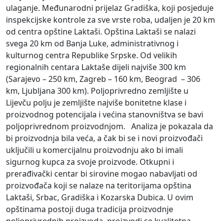
ulaganje. Međunarodni prijelaz Gradiška, koji posjeduje
inspekcijske kontrole za sve vrste roba, udaljen je 20 km
od centra opštine Laktaši. Opština Laktaši se nalazi
svega 20 km od Banja Luke, administrativnog i
kulturnog centra Republike Srpske. Od velikih
regionalnih centara Laktaše dijeli najviše 300 km
(Sarajevo – 250 km, Zagreb – 160 km, Beograd – 306
km, Ljubljana 300 km). Poljoprivredno zemljište u
Lijevču polju je zemljište najviše bonitetne klase i
proizvodnog potencijala i većina stanovništva se bavi
poljoprivrednom proizvodnjom. Analiza je pokazala da
bi proizvodnja bila veća, a čak bi se i novi proizvođači
uključili u komercijalnu proizvodnju ako bi imali
sigurnog kupca za svoje proizvode. Otkupni i
prerađivački centar bi sirovine mogao nabavljati od
proizvođača koji se nalaze na teritorijama opština
Laktaši, Srbac, Gradiška i Kozarska Dubica. U ovim
opštinama postoji duga tradicija proizvodnje
poljoprivrednih proizvoda, proizvodi se kvalitetna