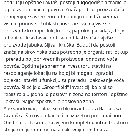
području opštine Laktaši postoji dugogodišnja tradicija
u proizvodnji voća i povrća. Značajan broj proizvođača
primjenjuje savremenu tehnologiju i postiže veoma
visoke prinose. U oblasti povrtlarstva, najviše se
proizvode krompir, luk, kupus, paprike, paradajz, dinje,
lubenice i krastavac, dok se u oblasti voća najviše
proizvode jabuka, šljiva i kruška. Budući da postoji
značajna sirovinska baza potrebno je organizirati otkup
i preradu poljoprivrednih proizvoda, odnosno voća i
povrća. Opština je spremna investitoru staviti na
raspolaganje lokaciju na kojoj bi mogao izgraditi
objekat i staviti u funkciju za preradu i pakovanje voća i
povrća. Riječ je o „Greenfield“ investiciji koja bi se
realizirala u jednoj o poslovnih zona na teritoriji opštine
Laktaši. Najperspektivnija poslovna zona
Aleksandrovac, nalazi se u blizini autoputa Banjaluka –
Gradiška, što ovu lokaciju čini izuzetno pristupačnom.
Opština Laktaši ima razvijenu kompletnu infrastrukturu
što je čini jednom od najatraktivnijih opština za