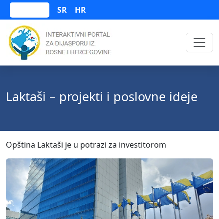
SR
HR
Bosanski
Laktaši – projekti i poslovne ideje
Opština Laktaši je u potrazi za investitorom