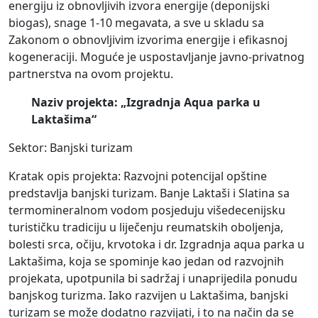
energiju iz obnovljivih izvora energije (deponijski
biogas), snage 1-10 megavata, a sve u skladu sa
Zakonom o obnovljivim izvorima energije i efikasnoj
kogeneraciji. Moguće je uspostavljanje javno-privatnog
partnerstva na ovom projektu.
Naziv projekta: „Izgradnja Aqua parka u
Laktašima“
Sektor: Banjski turizam
Kratak opis projekta: Razvojni potencijal opštine
predstavlja banjski turizam. Banje Laktaši i Slatina sa
termomineralnom vodom posjeduju višedecenijsku
turističku tradiciju u liječenju reumatskih oboljenja,
bolesti srca, očiju, krvotoka i dr. Izgradnja aqua parka u
Laktašima, koja se spominje kao jedan od razvojnih
projekata, upotpunila bi sadržaj i unaprijedila ponudu
banjskog turizma. Iako razvijen u Laktašima, banjski
turizam se može dodatno razvijati, i to na način da se