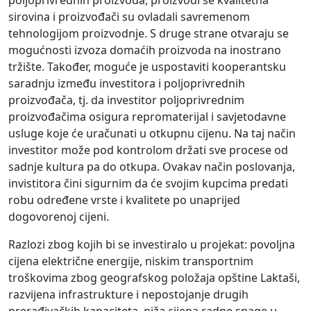
sirovina i proizvođači su ovladali savremenom
tehnologijom proizvodnje. S druge strane otvaraju se
mogućnosti izvoza domaćih proizvoda na inostrano
tržište. Također, moguće je uspostaviti kooperantsku
saradnju između investitora i poljoprivrednih
proizvođača, tj. da investitor poljoprivrednim
proizvođačima osigura repromaterijal i savjetodavne
usluge koje će uračunati u otkupnu cijenu. Na taj način
investitor može pod kontrolom držati sve procese od
sadnje kultura pa do otkupa. Ovakav način poslovanja,
invistitora čini sigurnim da će svojim kupcima predati
robu određene vrste i kvalitete po unaprijed
dogovorenoj cijeni.
Razlozi zbog kojih bi se investiralo u projekat: povoljna
cijena električne energije, niskim transportnim
troškovima zbog geografskog položaja opštine Laktaši,
razvijena infrastrukture i nepostojanje drugih
prerađivačkih kapaciteta, niža cijena radne snage u