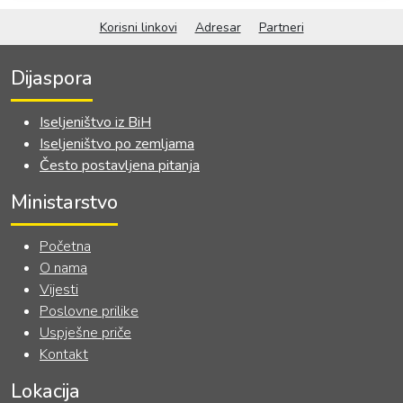
INSTITUCIJA BOSNE I
Korisni linkovi
Adresar
Partneri
HERCEGOVINE
Dijaspora
Iseljeništvo iz BiH
Iseljeništvo po zemljama
Često postavljena pitanja
Ministarstvo
Početna
O nama
Vijesti
Poslovne prilike
Uspješne priče
Kontakt
Lokacija