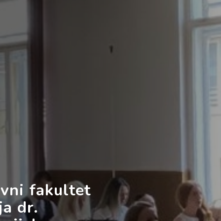
vni fakultet
a dr.