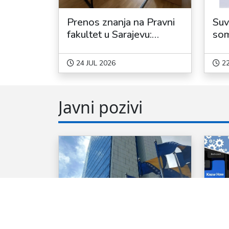
Prenos znanja na Pravni
Suv
fakultet u Sarajevu:
som
predavanja dr.
Ferhadbegović o
24 JUL 2026
22
historijskom nasljeđu BiH
i pristupnim pregovorima
sa EU
Javni pozivi