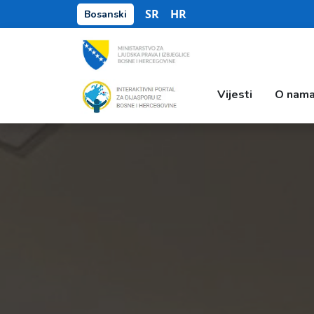
SR
HR
Bosanski
Vijesti
O nam