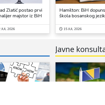
ad Zlatić postao prvi
Hamilton: BiH dopun
alijer majstor iz BiH
škola bosanskog jezi
bedem njegovanja
tradicije i kulture
 JUL 2026
15 JUL 2026
domovine
Javne konsulta