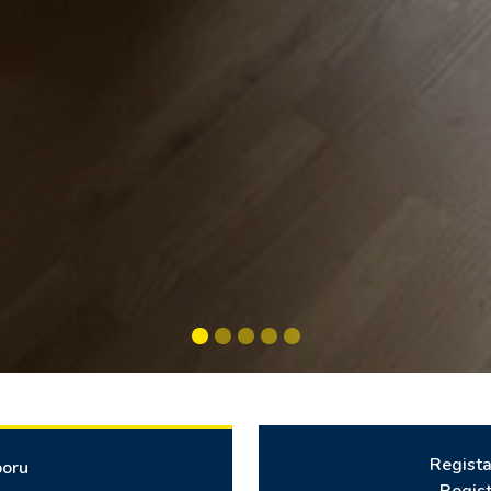
Regista
poru
Regist