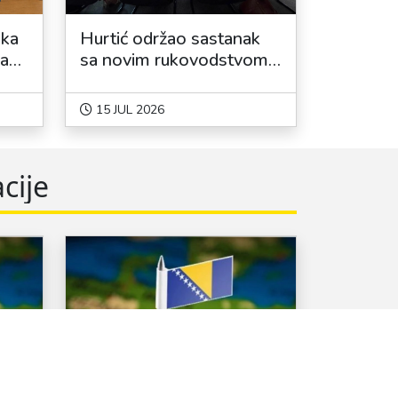
ska
Hurtić održao sastanak
ka
sa novim rukovodstvom
Svjetskog saveza
dijaspore BiH
15 JUL 2026
cije