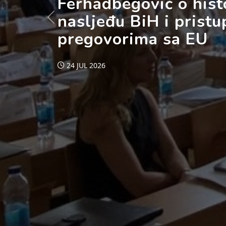
Ferhadbegović o hist
nasljeđu BiH i prist
Previous
pregovorima sa EU
24 JUL 2026